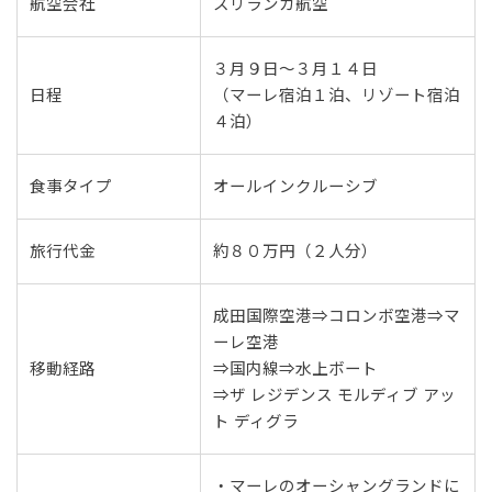
航空会社
スリランカ航空
３月９日～３月１４日
日程
（マーレ宿泊１泊、リゾート宿泊
４泊）
食事タイプ
オールインクルーシブ
旅行代金
約８０万円（２人分）
成田国際空港⇒コロンボ空港⇒マ
ーレ空港
移動経路
⇒国内線⇒水上ボート
⇒ザ レジデンス モルディブ アッ
ト ディグラ
・マーレのオーシャングランドに