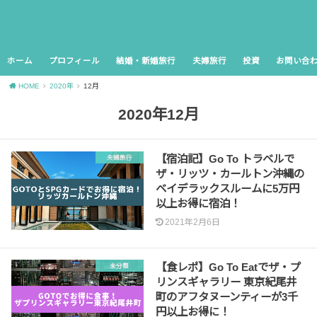
ホーム
プロフィール
結婚・新婚旅行
夫婦旅行
投資
お問い合
HOME
2020年
12月
2020年12月
【宿泊記】Go To トラベルで
夫婦旅行
ザ・リッツ・カールトン沖縄の
ベイデラックスルームに5万円
以上お得に宿泊！
2021年2月6日
【食レポ】Go To Eatでザ・プ
未分類
リンスギャラリー 東京紀尾井
町のアフタヌーンティーが3千
円以上お得に！