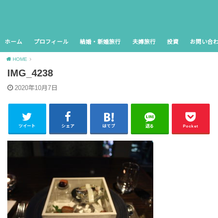
ホーム
プロフィール
結婚・新婚旅行
夫婦旅行
投資
お問い合
HOME
IMG_4238
2020年10月7日
ツイート
シェア
はてブ
送る
Pocket