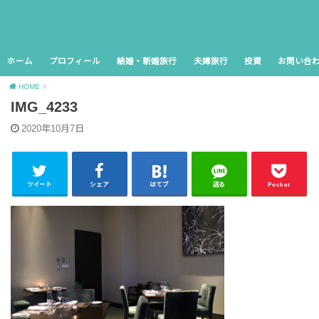
ホーム
プロフィール
結婚・新婚旅行
夫婦旅行
投資
お問い合
HOME
IMG_4233
2020年10月7日
ツイート
シェア
はてブ
送る
Pocket