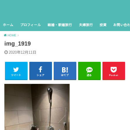
ホーム
プロフィール
結婚・新婚旅行
夫婦旅行
投資
お問い合
HOME
img_1919
2020年12月11日
ツイート
シェア
はてブ
送る
Pocket