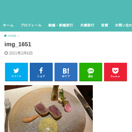
ホーム
プロフィール
結婚・新婚旅行
夫婦旅行
投資
お問い合
HOME
img_1651
2021年2月6日
ツイート
シェア
はてブ
送る
Pocket